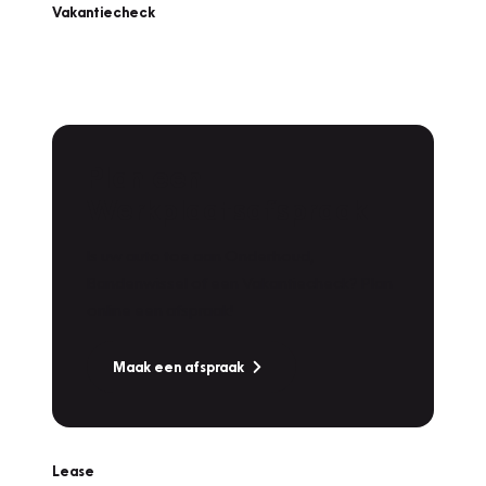
Vakantiecheck
Plan een
Werkplaatsafspraak
Is uw auto toe aan Onderhoud,
Bandenwissel of een Vakantiecheck? Plan
online een afspraak!
Maak een afspraak
Lease