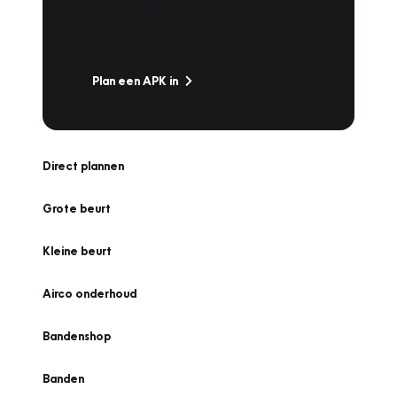
snel naar Vakgarage bij u in de buurt, en ga
zonder zorgen de weg op!
Plan een APK in
Direct plannen
Grote beurt
Kleine beurt
Airco onderhoud
Bandenshop
Banden