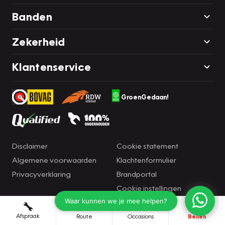
Banden
Zekerheid
Klantenservice
GroenGedaan!
Disclaimer
Cookie statement
Algemene voorwaarden
Klachtenformulier
Privacyverklaring
Brandportal
Cookie instellingen
Afspraak
Route
Occasions
Bellen