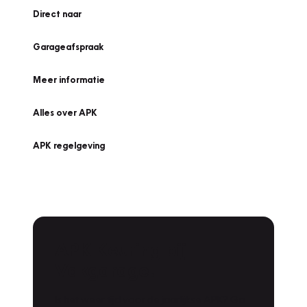
Direct naar
Garageafspraak
Meer informatie
Alles over APK
APK regelgeving
APK Keuring bij
Vakgarage!
Is het weer tijd voor de jaarlijkse APK? Ga