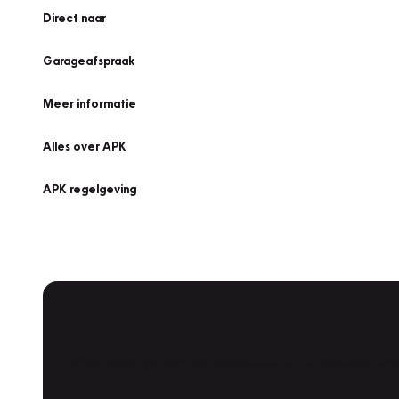
Direct naar
Garageafspraak
Meer informatie
Alles over APK
APK regelgeving
APK Keuring bij Vakgarage!
Is het weer tijd voor de jaarlijkse APK? Ga snel naar V