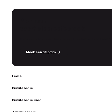
Plan een
Werkplaatsafspraak
Is uw auto toe aan Onderhoud, Bandenwissel of een Va
Maak een afspraak
Lease
Private lease
Private lease used