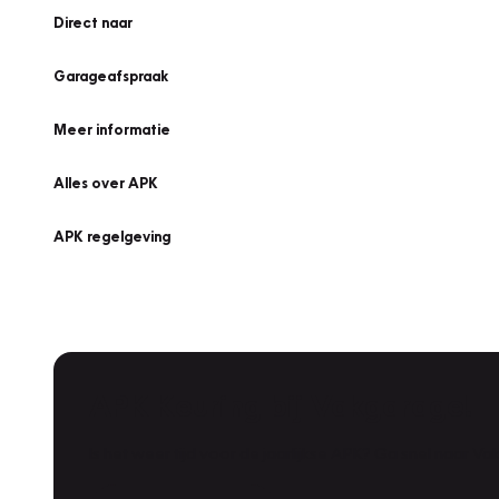
Direct naar
Garageafspraak
Meer informatie
Alles over APK
APK regelgeving
APK Keuring bij Vakgarage!
Is het weer tijd voor de jaarlijkse APK? Ga snel naar V