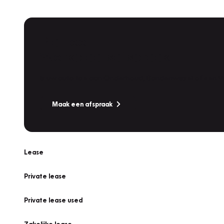
Plan een
Werkplaatsafspraak
Is uw auto toe aan Onderhoud, Bandenwissel of een Va
Maak een afspraak
Lease
Private lease
Private lease used