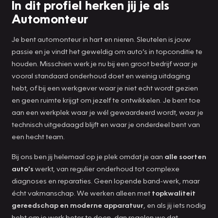
In dit profiel herken jij je als
Automonteur
Je bent automonteur in hart en nieren. Sleutelen is jouw
passie en je vindt het geweldig om auto’s in topconditie te
houden. Misschien werk je nu bij een groot bedrijf waar je
vooral standaard onderhoud doet en weinig uitdaging
hebt, of bij een werkgever waar je niet echt wordt gezien
en geen ruimte krijgt om jezelf te ontwikkelen. Je bent toe
aan een werkplek waar je wél gewaardeerd wordt, waar je
technisch uitgedaagd blijft en waar je onderdeel bent van
een hecht team.
Bij ons ben jij helemaal op je plek omdat je aan
alle soorten
auto’s
werkt, van regulier onderhoud tot complexe
diagnoses en reparaties. Geen lopende band-werk, maar
écht vakmanschap. We werken alleen met
topkwaliteit
gereedschap en moderne apparatuur
, en als jij iets nodig
hebt om je werk beter te doen, dan regelen we dat.