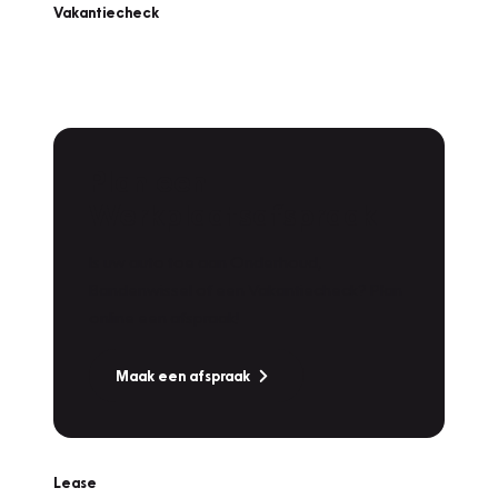
Vakantiecheck
Plan een
Werkplaatsafspraak
Is uw auto toe aan Onderhoud,
Bandenwissel of een Vakantiecheck? Plan
online een afspraak!
Maak een afspraak
Lease