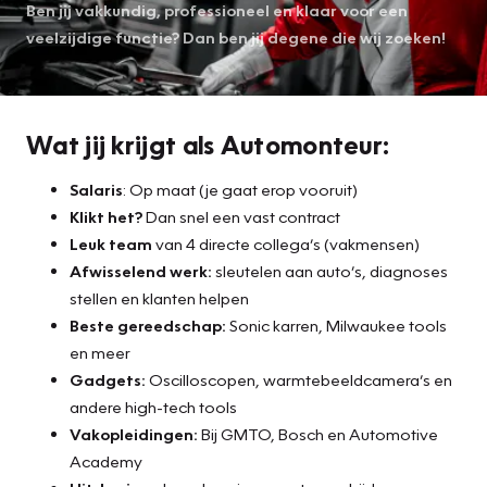
Ben jij vakkundig, professioneel en klaar voor een
veelzijdige functie? Dan ben jij degene die wij zoeken!
Wat jij krijgt als Automonteur:
Salaris
: Op maat (je gaat erop vooruit)
Klikt het?
Dan snel een vast contract
Leuk team
van 4 directe collega’s (vakmensen)
Afwisselend werk:
sleutelen aan auto’s, diagnoses
stellen en klanten helpen
Beste gereedschap:
Sonic karren, Milwaukee tools
en meer
Gadgets:
Oscilloscopen, warmtebeeldcamera’s en
andere high-tech tools
Vakopleidingen:
Bij GMTO, Bosch en Automotive
Academy