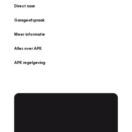
Direct naar
Garageafspraak
Meer informatie
Alles over APK
APK regelgeving
APK Keuring bij
Vakgarage!
Is het weer tijd voor de jaarlijkse APK? Ga