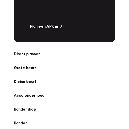
snel naar Vakgarage bij u in de buurt, en ga
zonder zorgen de weg op!
Plan een APK in
Direct plannen
Grote beurt
Kleine beurt
Airco onderhoud
Bandenshop
Banden