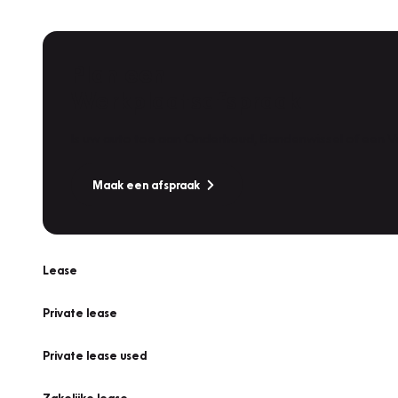
Plan een
Werkplaatsafspraak
Is uw auto toe aan Onderhoud, Bandenwissel of een Va
Maak een afspraak
Lease
Private lease
Private lease used