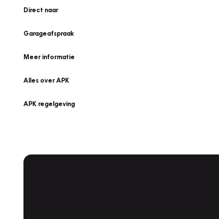
Direct naar
Garageafspraak
Meer informatie
Alles over APK
APK regelgeving
APK Keuring bij Vakgarage!
Is het weer tijd voor de jaarlijkse APK? Ga snel naar V