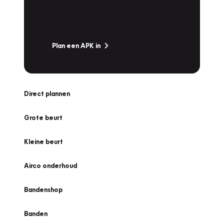
snel naar Vakgarage bij u in de buurt, en ga
zonder zorgen de weg op!
Plan een APK in
Direct plannen
Grote beurt
Kleine beurt
Airco onderhoud
Bandenshop
Banden