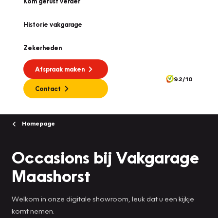
Kom gerust verder
Historie vakgarage
Zekerheden
Afspraak maken
9.2/10
Contact
Homepage
Occasions bij Vakgarage
Maashorst
Welkom in onze digitale showroom, leuk dat u een kijkje
komt nemen.