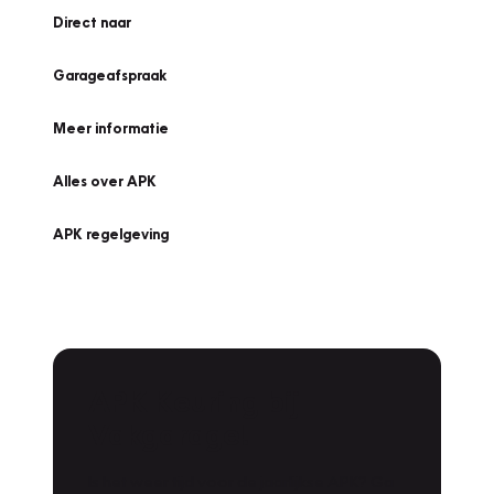
Direct naar
Garageafspraak
Meer informatie
Alles over APK
APK regelgeving
APK Keuring bij
Vakgarage!
Is het weer tijd voor de jaarlijkse APK? Ga