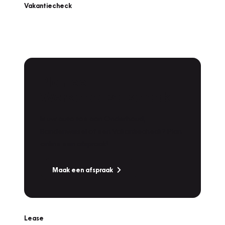
Vakantiecheck
Plan een
Werkplaatsafspraak
Is uw auto toe aan Onderhoud,
Bandenwissel of een Vakantiecheck? Plan
online een afspraak!
Maak een afspraak
Lease