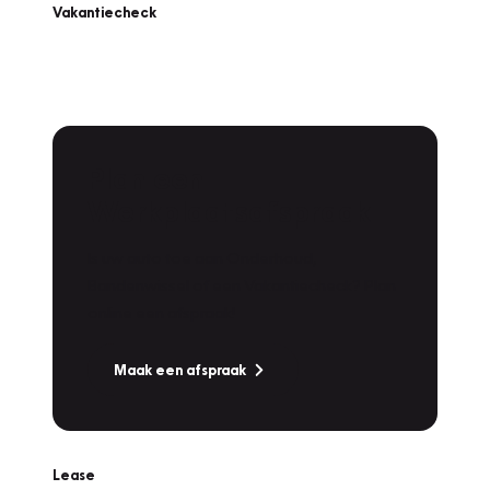
Vakantiecheck
Plan een
Werkplaatsafspraak
Is uw auto toe aan Onderhoud,
Bandenwissel of een Vakantiecheck? Plan
online een afspraak!
Maak een afspraak
Lease