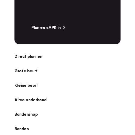
snel naar Vakgarage bij u in de buurt, en ga
zonder zorgen de weg op!
Plan een APK in
Direct plannen
Grote beurt
Kleine beurt
Airco onderhoud
Bandenshop
Banden