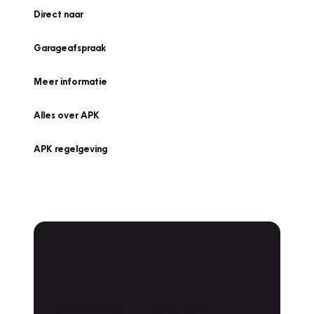
Direct naar
Garageafspraak
Meer informatie
Alles over APK
APK regelgeving
APK Keuring bij
Vakgarage!
Is het weer tijd voor de jaarlijkse APK? Ga