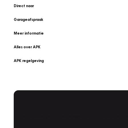
Direct naar
Garageafspraak
Meer informatie
Alles over APK
APK regelgeving
APK Keuring bij Vakgarage!
Is het weer tijd voor de jaarlijkse APK? Ga snel naar V