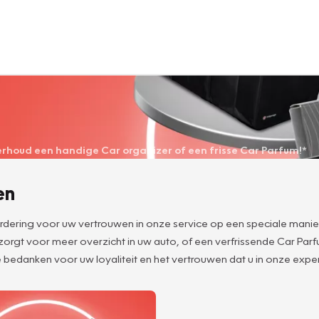
derhoud een handige Car organizer of een frisse Car Parfum!*
en
aardering voor uw vertrouwen in onze service op een speciale manie
 zorgt voor meer overzicht in uw auto, of een verfrissende Car Pa
 bedanken voor uw loyaliteit en het vertrouwen dat u in onze expert