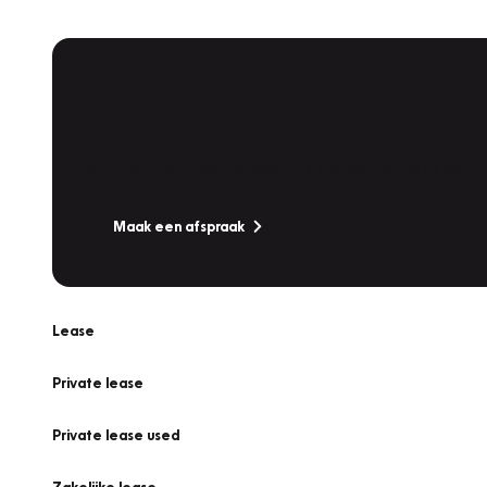
Plan een
Werkplaatsafspraak
Is uw auto toe aan Onderhoud, Bandenwissel of een Va
Maak een afspraak
Lease
Private lease
Private lease used