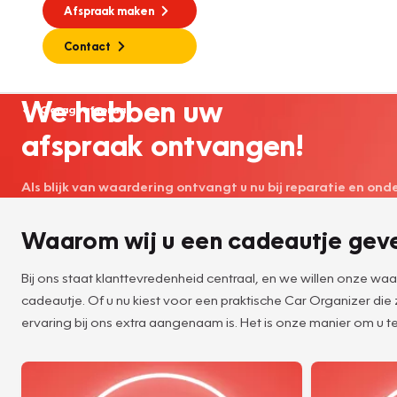
Afspraak maken
Contact
We hebben uw
Garageafspraak
afspraak ontvangen!
Als blijk van waardering ontvangt u nu bij reparatie en on
Waarom wij u een cadeautje gev
Bij ons staat klanttevredenheid centraal, en we willen onze w
cadeautje. Of u nu kiest voor een praktische Car Organizer die
ervaring bij ons extra aangenaam is. Het is onze manier om u te