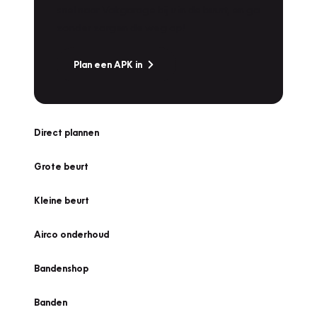
snel naar Vakgarage bij u in de buurt, en ga
zonder zorgen de weg op!
Plan een APK in
Direct plannen
Grote beurt
Kleine beurt
Airco onderhoud
Bandenshop
Banden