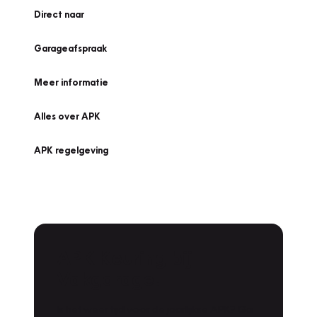
Direct naar
Garageafspraak
Meer informatie
Alles over APK
APK regelgeving
APK Keuring bij
Vakgarage!
Is het weer tijd voor de jaarlijkse APK? Ga