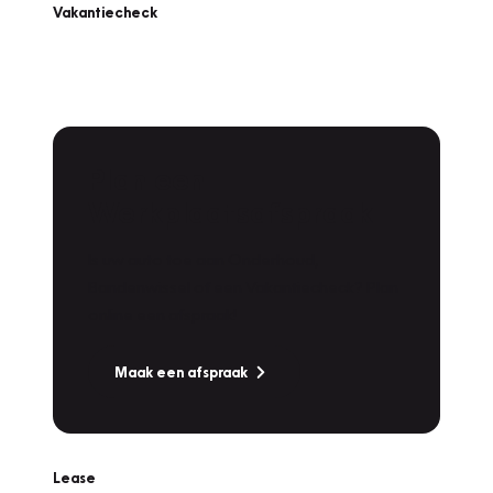
Vakantiecheck
Plan een
Werkplaatsafspraak
Is uw auto toe aan Onderhoud,
Bandenwissel of een Vakantiecheck? Plan
online een afspraak!
Maak een afspraak
Lease