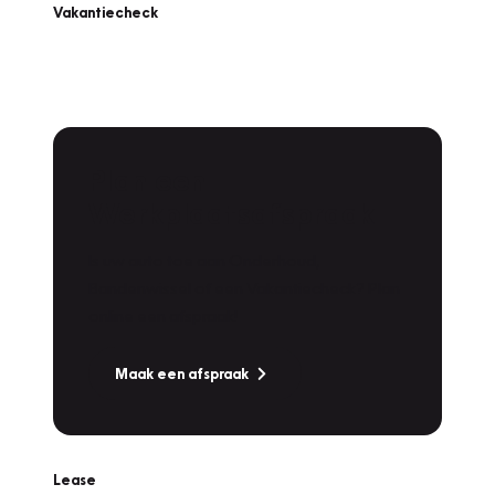
Vakantiecheck
Plan een
Werkplaatsafspraak
Is uw auto toe aan Onderhoud,
Bandenwissel of een Vakantiecheck? Plan
online een afspraak!
Maak een afspraak
Lease