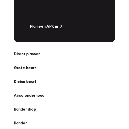
snel naar Vakgarage bij u in de buurt, en ga
zonder zorgen de weg op!
Plan een APK in
Direct plannen
Grote beurt
Kleine beurt
Airco onderhoud
Bandenshop
Banden