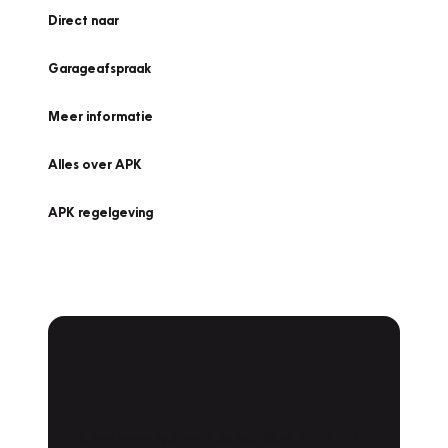
Direct naar
Garageafspraak
Meer informatie
Alles over APK
APK regelgeving
APK Keuring bij
Vakgarage!
Is het weer tijd voor de jaarlijkse APK? Ga