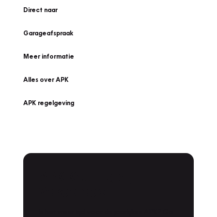
Direct naar
Garageafspraak
Meer informatie
Alles over APK
APK regelgeving
APK Keuring bij
Vakgarage!
Is het weer tijd voor de jaarlijkse APK? Ga