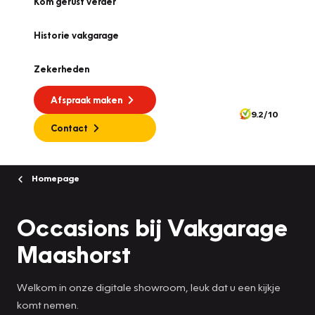
Kom gerust verder
Historie vakgarage
Zekerheden
Afspraak maken
9.2/10
Contact
Homepage
Occasions bij Vakgarage
Maashorst
Welkom in onze digitale showroom, leuk dat u een kijkje
komt nemen.