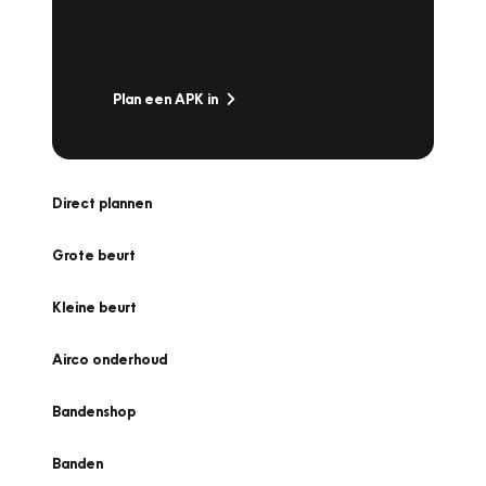
snel naar Vakgarage bij u in de buurt, en ga
zonder zorgen de weg op!
Plan een APK in
Direct plannen
Grote beurt
Kleine beurt
Airco onderhoud
Bandenshop
Banden