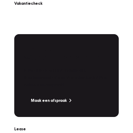
Vakantiecheck
Plan een
Werkplaatsafspraak
Is uw auto toe aan Onderhoud,
Bandenwissel of een Vakantiecheck? Plan
online een afspraak!
Maak een afspraak
Lease