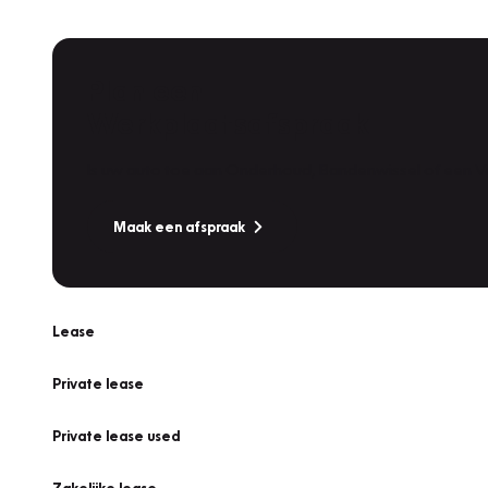
Plan een
Werkplaatsafspraak
Is uw auto toe aan Onderhoud, Bandenwissel of een Va
Maak een afspraak
Lease
Private lease
Private lease used