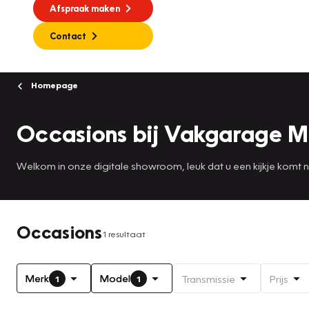
Afspraak maken
Contact
Homepage
Occasions bij Vakgarage M
Welkom in onze digitale showroom, leuk dat u een kijkje komt
Occasions
1 resultaat
Merk
Model
Transmissie
Prijs
1
1